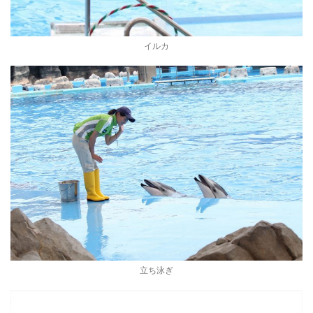
イルカ
立ち泳ぎ