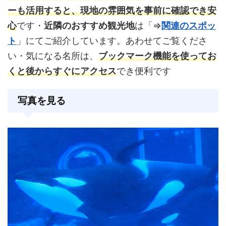
ーも活用すると、現地の雰囲気を事前に確認でき安
心
です・
近隣のおすすめ観光地
は「⇒
関連のスポッ
ト
」にてご紹介しています。あわせてご覧くださ
い・気になる名所は、
ブックマーク機能を使ってお
くと後からすぐにアクセス
でき便利です
写真を見る