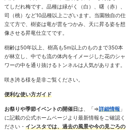
てしだれ梅です。品種は緑がく（白）、曙（赤）、
司（桃）など10品種以上ございます。当園独自の仕
立て方で、樹姿は竜が雲をつかみ、天に昇る姿を想
像させる昇竜仕立てです。
樹齢は50年以上、樹高も5m以上のものまで350本
が林立し、中でも流の体内をイメージした花のシャ
ワーの中を通り抜けるトンネルは人気があります。
咲き誇る様を是非ご覧ください。
便利な使い方ガイド
お祭りや季節イベントの開催日
は、「⇒
詳細情報
」
に記載の公式ホームページより最新情報をご確認く
ださい・
インスタ
では、過去の風景や今の見ごろの