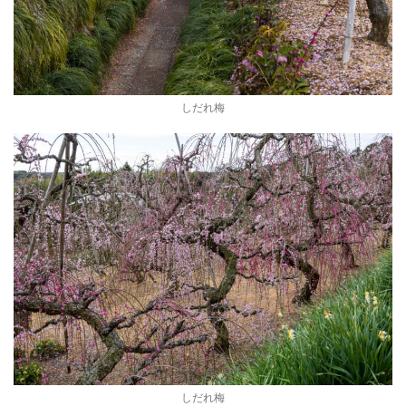
しだれ梅
しだれ梅