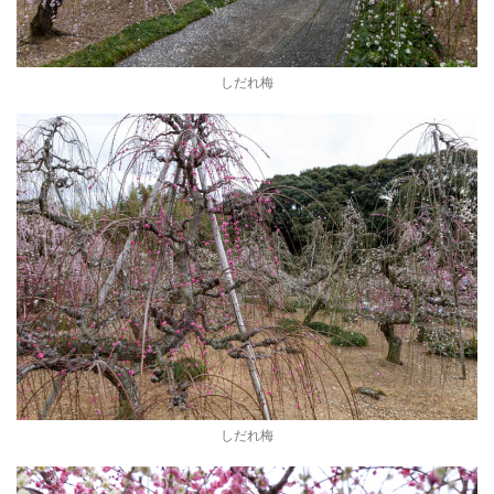
しだれ梅
しだれ梅