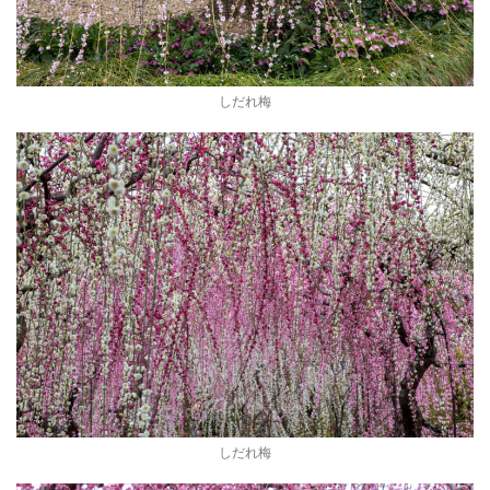
しだれ梅
しだれ梅