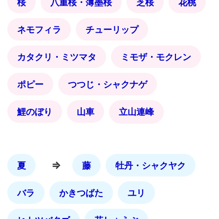
桜
八重桜・薄墨桜
芝桜
花桃
ネモフィラ
チューリップ
カタクリ・ミツマタ
ミモザ・モクレン
ポピー
つつじ・シャクナゲ
鯉のぼり
山車
立山連峰
⇒
夏
藤
牡丹・シャクヤク
バラ
かきつばた
ユリ