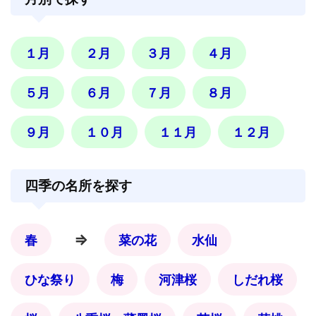
１月
２月
３月
４月
５月
６月
７月
８月
９月
１０月
１１月
１２月
四季の名所を探す
⇒
春
菜の花
水仙
ひな祭り
梅
河津桜
しだれ桜