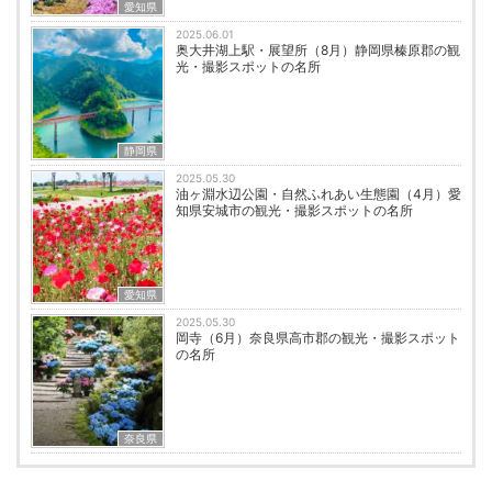
愛知県
2025.06.01
奥大井湖上駅・展望所（8月）静岡県榛原郡の観
光・撮影スポットの名所
静岡県
2025.05.30
油ヶ淵水辺公園・自然ふれあい生態園（4月）愛
知県安城市の観光・撮影スポットの名所
愛知県
2025.05.30
岡寺（6月）奈良県高市郡の観光・撮影スポット
の名所
奈良県