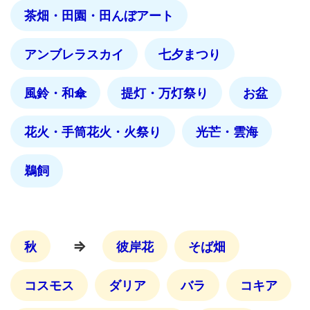
茶畑・田園・田んぼアート
アンブレラスカイ
七夕まつり
風鈴・和傘
提灯・万灯祭り
お盆
花火・手筒花火・火祭り
光芒・雲海
鵜飼
⇒
秋
彼岸花
そば畑
コスモス
ダリア
バラ
コキア