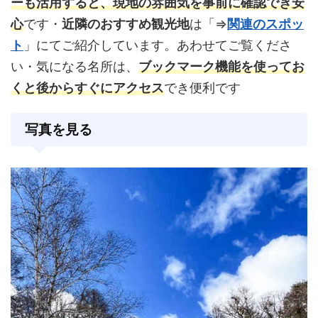
ーも活用すると、現地の雰囲気を事前に確認でき安
心
です・
近隣のおすすめ観光地
は「⇒
関連のスポッ
ト
」にてご紹介しています。あわせてご覧くださ
い・気になる名所は、
ブックマーク機能を使ってお
くと後からすぐにアクセス
でき便利です
写真を見る