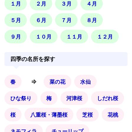
１月
２月
３月
４月
５月
６月
７月
８月
９月
１０月
１１月
１２月
四季の名所を探す
⇒
春
菜の花
水仙
ひな祭り
梅
河津桜
しだれ桜
桜
八重桜・薄墨桜
芝桜
花桃
ネモフィラ
チューリップ