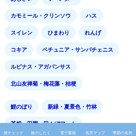
カモミール・クリンソウ
ハス
スイレン
ひまわり
れんげ
コキア
ペチュニア・サンパチェニス
ルピナス・アガパンサス
北山友禅菊・梅花藻・桔梗
鯉のぼり
新緑・夏景色・竹林
茶畑・田園・田んぼアート
旅チェック
旅のしたく
電子書籍
名所マップ
季節の名所