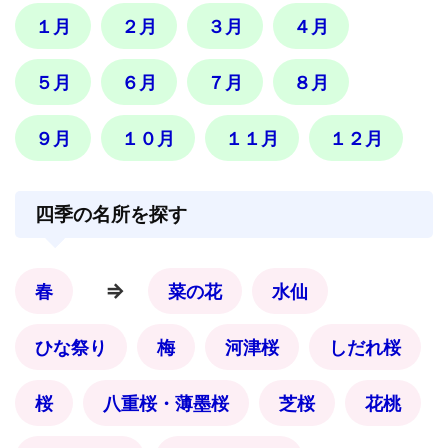
１月
２月
３月
４月
５月
６月
７月
８月
９月
１０月
１１月
１２月
四季の名所を探す
⇒
春
菜の花
水仙
ひな祭り
梅
河津桜
しだれ桜
桜
八重桜・薄墨桜
芝桜
花桃