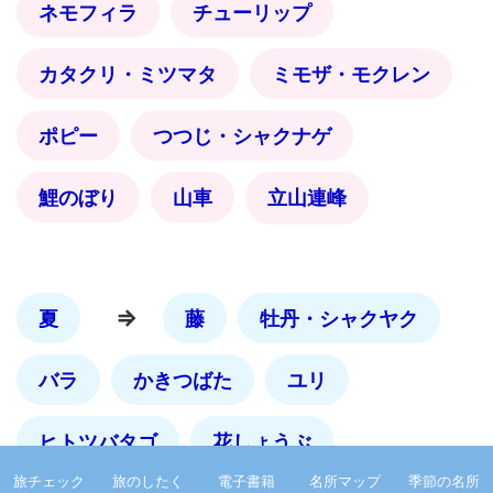
ネモフィラ
チューリップ
カタクリ・ミツマタ
ミモザ・モクレン
ポピー
つつじ・シャクナゲ
鯉のぼり
山車
立山連峰
⇒
夏
藤
牡丹・シャクヤク
バラ
かきつばた
ユリ
ヒトツバタゴ
花しょうぶ
旅チェック
旅のしたく
電子書籍
名所マップ
季節の名所