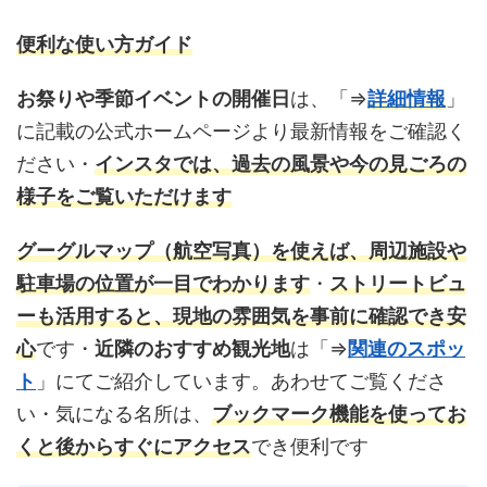
便利な使い方ガイド
お祭りや季節イベントの開催日
は、「⇒
詳細情報
」
に記載の公式ホームページより最新情報をご確認く
ださい・
インスタ
では、過去の風景や今の見ごろの
様子をご覧いただけます
グーグルマップ
（航空写真）を使えば、周辺施設や
駐車場の位置が一目でわかります
・
ストリートビュ
ーも活用すると、現地の雰囲気を事前に確認でき安
心
です・
近隣のおすすめ観光地
は「⇒
関連のスポッ
ト
」にてご紹介しています。あわせてご覧くださ
い・気になる名所は、
ブックマーク機能を使ってお
くと後からすぐにアクセス
でき便利です