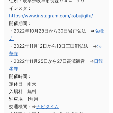
住所：
岐阜県岐阜市長森９４４−９９
インスタ：
https://www.instagram.com/kobujigifu/
開催期間：
・2022年10月28日から30日岩戸弘法 ⇒
弘峰
寺
・2022年11月12日から13日三田洞弘法 ⇒
法
華寺
・2022年11月25日から27日高澤観音 ⇒
日龍
峯寺
開催時間：
定休日：雨天
入場料：無料
駐車場：1無用
交通機関：⇒
ナビタイム