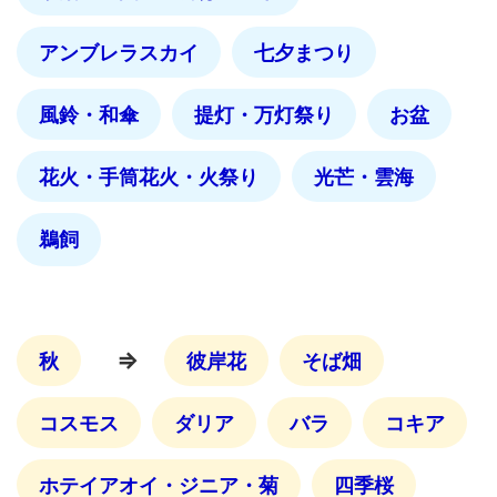
アンブレラスカイ
七夕まつり
風鈴・和傘
提灯・万灯祭り
お盆
花火・手筒花火・火祭り
光芒・雲海
鵜飼
⇒
秋
彼岸花
そば畑
コスモス
ダリア
バラ
コキア
ホテイアオイ・ジニア・菊
四季桜