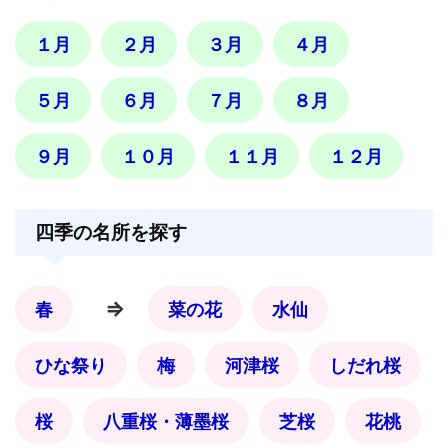
１月
２月
３月
４月
５月
６月
７月
８月
９月
１０月
１１月
１２月
四季の名所を探す
⇒
春
菜の花
水仙
ひな祭り
梅
河津桜
しだれ桜
桜
八重桜・薄墨桜
芝桜
花桃