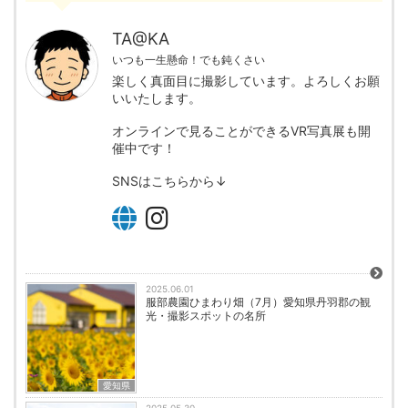
TA@KA
いつも一生懸命！でも鈍くさい
楽しく真面目に撮影しています。よろしくお願
いいたします。
オンラインで見ることができるVR写真展も開
催中です！
SNSはこちらから↓
2025.06.01
服部農園ひまわり畑（7月）愛知県丹羽郡の観
光・撮影スポットの名所
愛知県