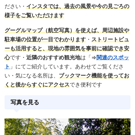
ださい・
インスタ
では、過去の風景や今の見ごろの
様子をご覧いただけます
グーグルマップ
（航空写真）を使えば、周辺施設や
駐車場の位置が一目でわかります
・
ストリートビュ
ーも活用すると、現地の雰囲気を事前に確認でき安
心
です・
近隣のおすすめ観光地
は「⇒
関連のスポッ
ト
」にてご紹介しています。あわせてご覧くださ
い・気になる名所は、
ブックマーク機能を使ってお
くと後からすぐにアクセス
でき便利です
写真を見る