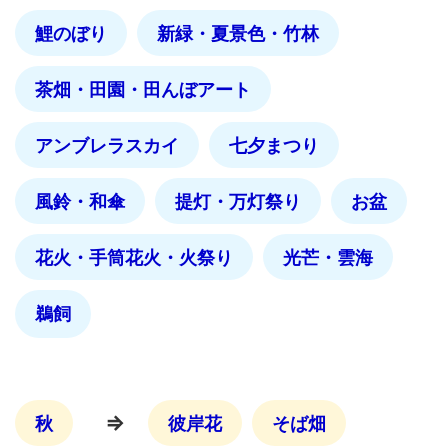
鯉のぼり
新緑・夏景色・竹林
茶畑・田園・田んぼアート
アンブレラスカイ
七夕まつり
風鈴・和傘
提灯・万灯祭り
お盆
花火・手筒花火・火祭り
光芒・雲海
鵜飼
⇒
秋
彼岸花
そば畑