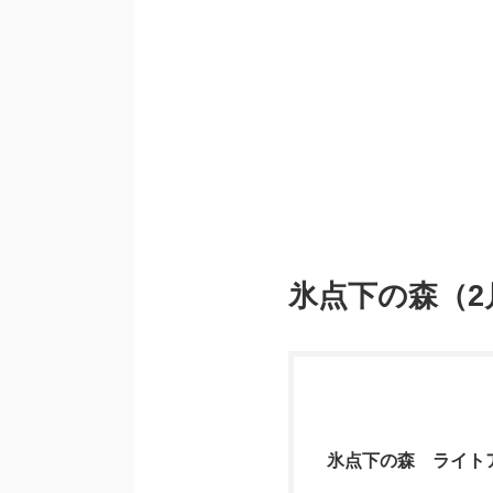
氷点下の森（
氷点下の森 ライト