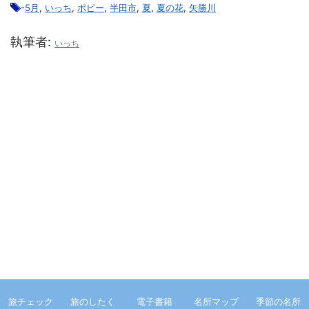
-
5月
,
いっち
,
ポピー
,
半田市
,
夏
,
夏の花
,
矢勝川
執筆者:
いっち
旅チェック
旅のしたく
電子書籍
名所マップ
季節の名所