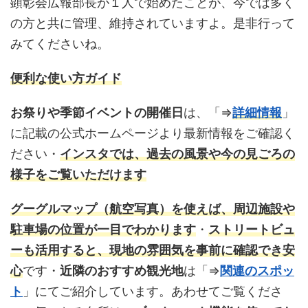
顕彰会広報部長が１人で始めたことが、今では多く
の方と共に管理、維持されていますよ。是非行って
みてくださいね。
便利な使い方ガイド
お祭りや季節イベントの開催日
は、「⇒
詳細情報
」
に記載の公式ホームページより最新情報をご確認く
ださい・
インスタ
では、過去の風景や今の見ごろの
様子をご覧いただけます
グーグルマップ
（航空写真）を使えば、周辺施設や
駐車場の位置が一目でわかります
・
ストリートビュ
ーも活用すると、現地の雰囲気を事前に確認でき安
心
です・
近隣のおすすめ観光地
は「⇒
関連のスポッ
ト
」にてご紹介しています。あわせてご覧くださ