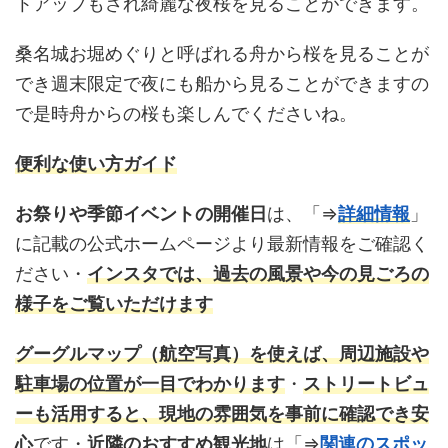
トアップもされ綺麗な夜桜を見ることができます。
桑名城お堀めぐりと呼ばれる舟から桜を見ることが
でき週末限定で夜にも船から見ることができますの
で是時舟からの桜も楽しんでくださいね。
便利な使い方ガイド
お祭りや季節イベントの開催日
は、「⇒
詳細情報
」
に記載の公式ホームページより最新情報をご確認く
ださい・
インスタ
では、過去の風景や今の見ごろの
様子をご覧いただけます
グーグルマップ
（航空写真）を使えば、周辺施設や
駐車場の位置が一目でわかります
・
ストリートビュ
ーも活用すると、現地の雰囲気を事前に確認でき安
心
です・
近隣のおすすめ観光地
は「⇒
関連のスポッ