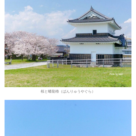
桜と蟠龍櫓（ばんりゅうやぐら）