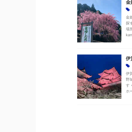
金
金
探
場所
kan
伊
伊
野
す
ホー