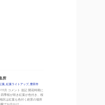
名所
紅葉
,
紅葉ライトアップ
,
豊田市
1月 コメント 追記 開花時期に
と四季桜が咲き紅葉が色付き、桜
原地区は紅葉も色付く絶景の場所
でお出かけ ...