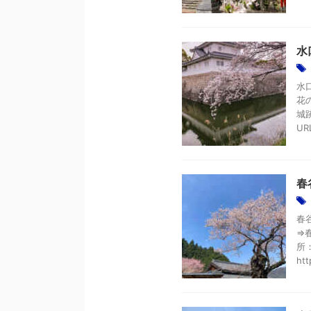
水
水
花
城跡
URL
春
春
⇒
所：
htt