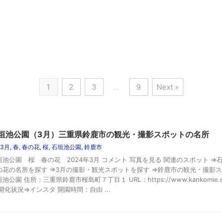
1
2
3
…
9
Next »
垣池公園（3月）三重県鈴鹿市の観光・撮影スポットの名所
3月
,
春
,
春の花
,
桜
,
石垣池公園
,
鈴鹿市
垣池公園 桜 春の花 2024年3月 コメント 写真を見る 関連のスポット ⇒
の花の名所を探す ⇒3月の撮影・観光スポットを探す ⇒鈴鹿市の観光・撮影ス
池公園 住所：三重県鈴鹿市桜島町７丁目１ URL：https://www.kankomie.or.
 開化状況⇒インスタ 開園時間：自由 ...