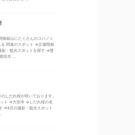
所
瀬間御嶽山にたくさんのコバノミ
る 関連のスポット ⇒古瀬間御
撮影・観光スポットを探す ⇒豊
市 ...
0年のしだれ桜が咲いております。
ット ⇒大安寺 ⇒しだれ桜の名
す ⇒4月の撮影・観光スポット
.