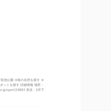
石垣池公園 ⇒桜の名所を探す ⇒
ポットを探す 詳細情報 場所：
jp/spot/24893 見頃：3月下