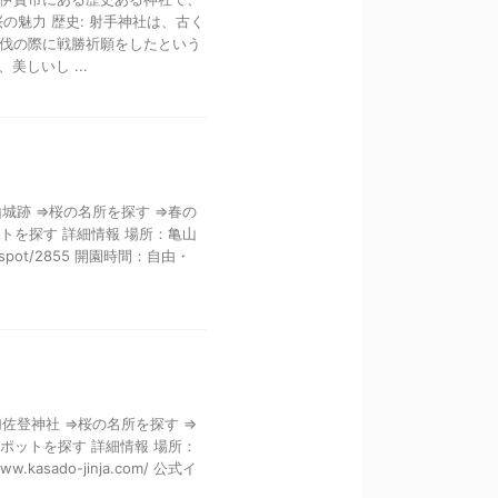
魅力 歴史: 射手神社は、古く
伐の際に戦勝祈願をしたという
しいし ...
山城跡 ⇒桜の名所を探す ⇒春の
トを探す 詳細情報 場所：亀山
/spot/2855 開園時間：自由・
加佐登神社 ⇒桜の名所を探す ⇒
ポットを探す 詳細情報 場所：
sado-jinja.com/ 公式イ