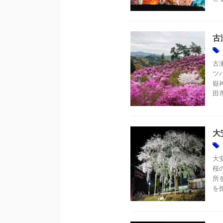
古
古
ツ
嶽
田
大
大
桜
所
を