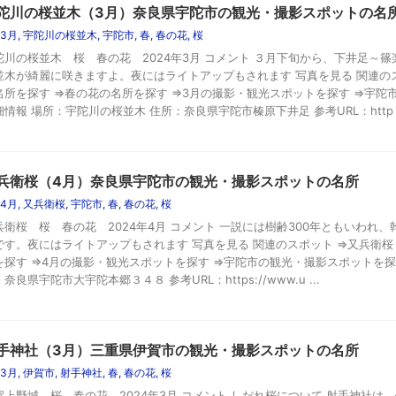
陀川の桜並木（3月）奈良県宇陀市の観光・撮影スポットの名
3月
,
宇陀川の桜並木
,
宇陀市
,
春
,
春の花
,
桜
陀川の桜並木 桜 春の花 2024年3月 コメント ３月下旬から、下井足～
並木が綺麗に咲きますよ。夜にはライトアップもされます 写真を見る 関連のス
名所を探す ⇒春の花の名所を探す ⇒3月の撮影・観光スポットを探す ⇒宇陀
細情報 場所：宇陀川の桜並木 住所：奈良県宇陀市榛原下井足 参考URL：http .
兵衛桜（4月）奈良県宇陀市の観光・撮影スポットの名所
4月
,
又兵衛桜
,
宇陀市
,
春
,
春の花
,
桜
兵衛桜 桜 春の花 2024年4月 コメント 一説には樹齢300年ともいわれ、
です。夜にはライトアップもされます 写真を見る 関連のスポット ⇒又兵衛桜
を探す ⇒4月の撮影・観光スポットを探す ⇒宇陀市の観光・撮影スポットを探
奈良県宇陀市大宇陀本郷３４８ 参考URL：https://www.u ...
手神社（3月）三重県伊賀市の観光・撮影スポットの名所
3月
,
伊賀市
,
射手神社
,
春
,
春の花
,
桜
賀上野城 桜 春の花 2024年3月 コメント しだれ桜について 射手神社