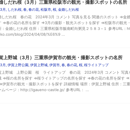
婚しだれ桜（3月）三重県松阪市の観光・撮影スポットの名所
3月
,
しだれ桜
,
春
,
春の花
,
松阪市
,
桜
,
金婚しだれ桜
婚しだれ桜 春の花 2024年3月 コメント 写真を見る 関連のスポット ⇒金
す ⇒春の花の名所を探す ⇒3月の撮影・観光スポットを探す ⇒松阪市の観光
：金婚しだれ桜 住所：三重県松阪市飯南町向粥見２５８３−１ 参考URL：https:/
ko.com/blog/2024/04/08/%E6%9 ...
賀上野城（3月）三重県伊賀市の観光・撮影スポットの名所
3月
,
伊賀上野公園
,
伊賀上野城
,
伊賀市
,
春
,
春の花
,
桜
,
桜ライトアップ
賀上野城 上野公園 桜 ライトアップ 春の花 2024年3月 コメント 写真
城 ⇒桜の名所を探す ⇒桜ライトアップの名所を探す ⇒春の花の名所を探す 
 ⇒伊賀市の観光・撮影スポットを探す 詳細情報 場所：伊賀上野城 住所：三
ムページ：http://igaueno-castle.jp/ 参考URL： ...