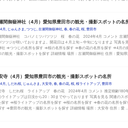
瀬間御嶽神社（4月）愛知県豊田市の観光・撮影スポットの名
4月
,
じゅんさま
,
つつじ
,
古瀬間御嶽神社
,
春
,
春の花
,
桜
,
豊田市
瀬間御嶽神社 コバノミツバツツジ 桜 春の花 2024年4月 コメント 古
バツツジが咲いておりますよ。開花日は４月上旬～中旬になりますよ 写真を見
神社 ⇒つつじの名所を探す ⇒桜の名所を探す ⇒春の花の名所を探す ⇒4月の
市の観光・撮影スポットを探す 詳細情報 場所：古瀬間御嶽神社 住所：愛知県豊田
安寺（4月）愛知県豊田市の観光・撮影スポットの名所
4月
,
しだれ桜
,
じゅんさま
,
大安寺
,
春
,
春の花
,
桜
,
桜ライトアップ
,
豊田市
安寺 しだれ桜 ライトアップ 春の花 2024年4月 コメント 推定樹齢18
のライトアップは日没から20：30までやっております 写真を見る 関連のスポ
を探す ⇒桜ライトアップの名所を探す ⇒桜の名所を探す ⇒春の花の名所を探
探す ⇒豊田市の観光・撮影スポットを探す 詳細情報 場所：大安寺 住所：愛 ..