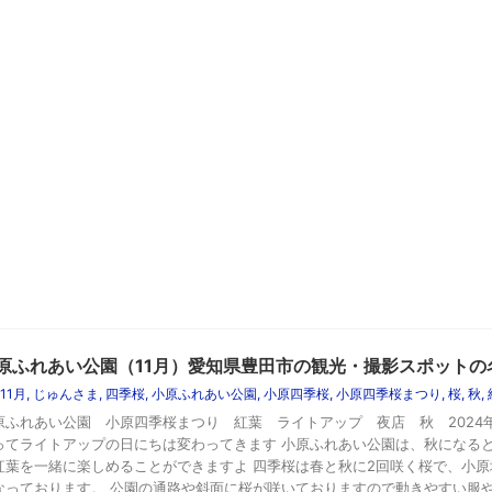
原ふれあい公園（11月）愛知県豊田市の観光・撮影スポットの
11月
,
じゅんさま
,
四季桜
,
小原ふれあい公園
,
小原四季桜
,
小原四季桜まつり
,
桜
,
秋
,
原ふれあい公園 小原四季桜まつり 紅葉 ライトアップ 夜店 秋 2024年1
ってライトアップの日にちは変わってきます 小原ふれあい公園は、秋になる
紅葉を一緒に楽しめることができますよ 四季桜は春と秋に2回咲く桜で、小
なっております。 公園の通路や斜面に桜が咲いておりますので動きやすい服や靴