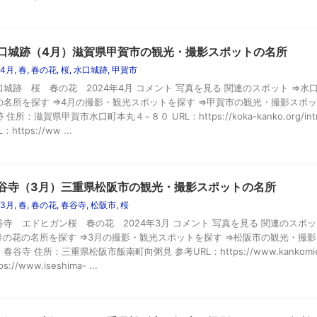
口城跡（4月）滋賀県甲賀市の観光・撮影スポットの名所
4月
,
春
,
春の花
,
桜
,
水口城跡
,
甲賀市
口城跡 桜 春の花 2024年4月 コメント 写真を見る 関連のスポット ⇒水
の名所を探す ⇒4月の撮影・観光スポットを探す ⇒甲賀市の観光・撮影スポッ
 住所：滋賀県甲賀市水口町本丸４−８０ URL：https://koka-kanko.org/introdu
：https://ww ...
谷寺（3月）三重県松阪市の観光・撮影スポットの名所
3月
,
春
,
春の花
,
春谷寺
,
松阪市
,
桜
谷寺 エドヒガン桜 春の花 2024年3月 コメント 写真を見る 関連のスポッ
春の花の名所を探す ⇒3月の撮影・観光スポットを探す ⇒松阪市の観光・撮影
春谷寺 住所：三重県松阪市飯南町向粥見 参考URL：https://www.kankomie.or
ps://www.iseshima- ...