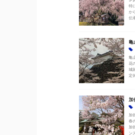
特
か
伝
亀
亀
花
城跡
定
加
加
春
加佐
ンス