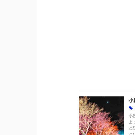
小
小
よ
と
と