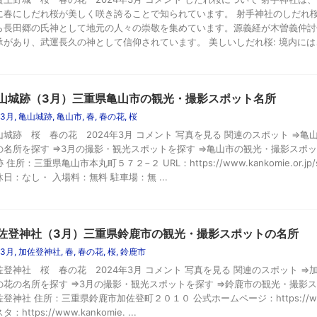
に春にしだれ桜が美しく咲き誇ることで知られています。 射手神社のしだれ桜の
ら長田郷の氏神として地元の人々の崇敬を集めています。源義経が木曽義仲討
承があり、武運長久の神として信仰されています。 美しいしだれ桜: 境内には、美
山城跡（3月）三重県亀山市の観光・撮影スポット名所
3月
,
亀山城跡
,
亀山市
,
春
,
春の花
,
桜
山城跡 桜 春の花 2024年3月 コメント 写真を見る 関連のスポット ⇒亀
の名所を探す ⇒3月の撮影・観光スポットを探す ⇒亀山市の観光・撮影スポッ
 住所：三重県亀山市本丸町５７２−２ URL：https://www.kankomie.or.jp
休日：なし・ 入場料：無料 駐車場：無 ...
佐登神社（3月）三重県鈴鹿市の観光・撮影スポットの名所
3月
,
加佐登神社
,
春
,
春の花
,
桜
,
鈴鹿市
佐登神社 桜 春の花 2024年3月 コメント 写真を見る 関連のスポット ⇒
の花の名所を探す ⇒3月の撮影・観光スポットを探す ⇒鈴鹿市の観光・撮影ス
登神社 住所：三重県鈴鹿市加佐登町２０１０ 公式ホームページ：https://www.ka
タ：https://www.kankomie. ...