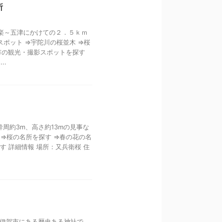
所
篠楽～五津にかけての２．５ｋｍ
ポット ⇒宇陀川の桜並木 ⇒桜
市の観光・撮影スポットを探す
..
幹周約3m、高さ約13mの見事な
 ⇒桜の名所を探す ⇒春の花の名
す 詳細情報 場所：又兵衛桜 住
は、伊賀市にある歴史ある神社で、