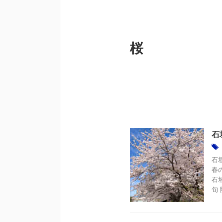
桜
石
石
春
石垣
旬