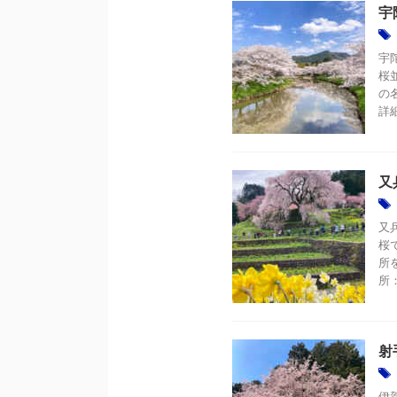
宇
宇
桜
の
詳
又
又
桜
所
所：
射
伊