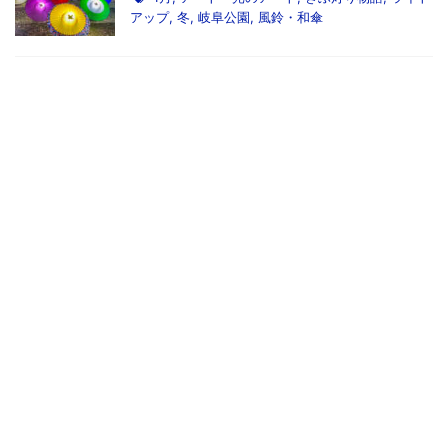
アップ
,
冬
,
岐阜公園
,
風鈴・和傘