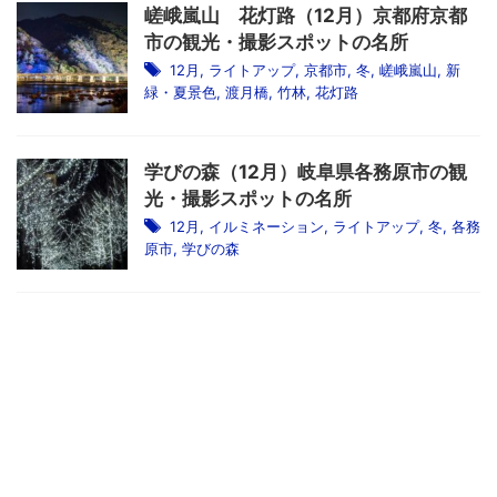
嵯峨嵐山 花灯路（12月）京都府京都
市の観光・撮影スポットの名所
12月
,
ライトアップ
,
京都市
,
冬
,
嵯峨嵐山
,
新
緑・夏景色
,
渡月橋
,
竹林
,
花灯路
学びの森（12月）岐阜県各務原市の観
光・撮影スポットの名所
12月
,
イルミネーション
,
ライトアップ
,
冬
,
各務
原市
,
学びの森