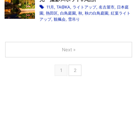
11月
,
TA@KA
,
ライトアップ
,
名古屋市
,
日本庭
園
,
熱田区
,
白鳥庭園
,
秋
,
秋の白鳥庭園
,
紅葉ライト
アップ
,
観楓会
,
雪吊り
Next »
1
2