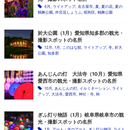
6月
,
ライトアップ
,
名古屋市
,
夏
,
夏の花
,
夏の
鶴舞公園
,
外宮花しょうぶ
,
昭和区
,
鶴舞公園
於大公園（1月）愛知県知多郡の観光・
撮影スポットの名所
12月
,
1月
,
このはな館
,
ライトアップ
,
冬
,
於大
公園
,
知多郡
あんじんの灯 大法寺（10月）愛知県
愛西市の観光・撮影スポットの名所
10月
,
あんじんの灯
,
イルミネーション
,
ライト
アップ
,
大法寺
,
愛西市
,
神社・寺
,
秋
ぎふ灯り物語（1月）岐阜県岐阜市の観
光・撮影スポットの名所
1月
,
アート・光のアート
,
ぎふ灯り物語
,
ライト