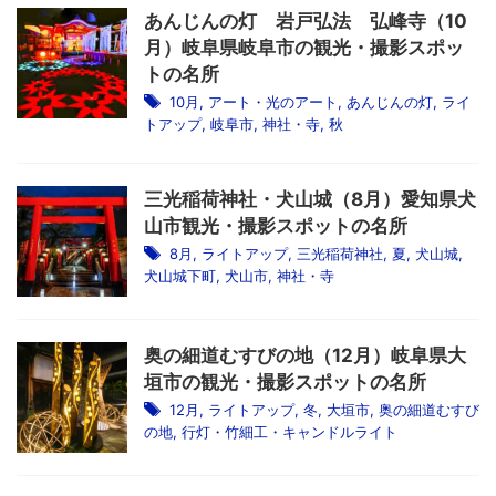
あんじんの灯 岩戸弘法 弘峰寺（10
月）岐阜県岐阜市の観光・撮影スポッ
トの名所
10月
,
アート・光のアート
,
あんじんの灯
,
ライ
トアップ
,
岐阜市
,
神社・寺
,
秋
三光稲荷神社・犬山城（8月）愛知県犬
山市観光・撮影スポットの名所
8月
,
ライトアップ
,
三光稲荷神社
,
夏
,
犬山城
,
犬山城下町
,
犬山市
,
神社・寺
奥の細道むすびの地（12月）岐阜県大
垣市の観光・撮影スポットの名所
12月
,
ライトアップ
,
冬
,
大垣市
,
奥の細道むすび
の地
,
行灯・竹細工・キャンドルライト