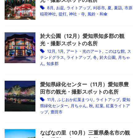
光・撮影スポットの名所
8月
,
お盆
,
ライトアップ
,
刈谷市
,
夏
,
夏詣
,
市原
稲荷神社
,
提灯
,
神社・寺
,
風鈴・和傘
於大公園（12月）愛知県知多郡の観
光・撮影スポットの名所
12月
,
1月
,
アート・光のアート
,
このはな館
,
ス
テンドグラス
,
ライトアップ
,
冬
,
於大公園
,
月ちゃ
ん
,
知多郡
愛知県緑化センター（11月）愛知県豊
田市の観光・撮影スポットの名所
11月
,
ふじおか紅葉まつり
,
ライトアップ
,
愛知
県緑化センター
,
月ちゃん
,
秋
,
紅葉
,
紅葉ライトア
ップ
,
豊田市
なばなの里（10月）三重県桑名市の観