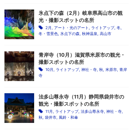
氷点下の森（2月）岐阜県高山市の観
光・撮影スポットの名所
2月
,
アート・光のアート
,
ライトアップ
,
冬
,
冬・雪景色
,
氷点下の森
,
秋神温泉
,
高山市
青岸寺（10月）滋賀県米原市の観光・
撮影スポットの名所
10月
,
ライトアップ
,
神社・寺
,
秋
,
米原市
,
青岸
寺
法多山尊永寺（11月）静岡県袋井市の
観光・撮影スポットの名所
11月
,
ライトアップ
,
法多山尊永寺
,
神社・寺
,
秋
,
袋井市
,
風鈴・和傘