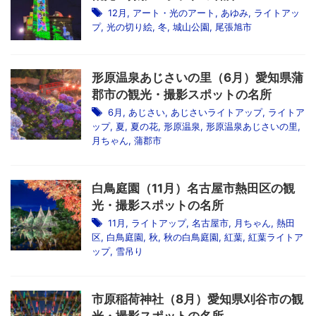
12月
,
アート・光のアート
,
あゆみ
,
ライトアッ
プ
,
光の切り絵
,
冬
,
城山公園
,
尾張旭市
形原温泉あじさいの里（6月）愛知県蒲
郡市の観光・撮影スポットの名所
6月
,
あじさい
,
あじさいライトアップ
,
ライトア
ップ
,
夏
,
夏の花
,
形原温泉
,
形原温泉あじさいの里
,
月ちゃん
,
蒲郡市
白鳥庭園（11月）名古屋市熱田区の観
光・撮影スポットの名所
11月
,
ライトアップ
,
名古屋市
,
月ちゃん
,
熱田
区
,
白鳥庭園
,
秋
,
秋の白鳥庭園
,
紅葉
,
紅葉ライトア
ップ
,
雪吊り
市原稲荷神社（8月）愛知県刈谷市の観