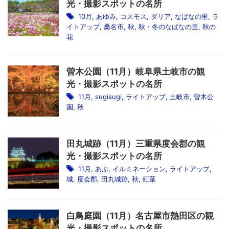
光・撮影スポットの名所
10月
,
あゆみ
,
コスモス
,
ダリア
,
なばなの里
,
ラ
イトアップ
,
桑名市
,
秋
,
秋・冬のなばなの里
,
秋の
花
曽木公園（11月）岐阜県土岐市の観
光・撮影スポットの名所
11月
,
sugisugi
,
ライトアップ
,
土岐市
,
曽木公
園
,
秋
田丸城跡（11月）三重県度会郡の観
光・撮影スポットの名所
11月
,
あぶ
,
イルミネーション
,
ライトアップ
,
城
,
度会郡
,
田丸城跡
,
秋
,
紅葉
白鳥庭園（11月）名古屋市熱田区の観
光・撮影スポットの名所