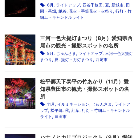
6月
,
ライトアップ
,
四谷千枚田
,
夏
,
新城市
,
田
園・茶畑
,
紙谷
,
花火・手筒花火・火祭り
,
行灯・竹
細工・キャンドルライト
三河一色大提灯まつり（8月）愛知県西
尾市の観光・撮影スポットの名所
8月
,
じゅんさま
,
ライトアップ
,
三河一色大提灯
まつり
,
夏
,
提灯・万灯まつり
,
西尾市
松平郷天下泰平の竹あかり（11月）愛
知県豊田市の観光・撮影スポットの名
所
11月
,
イルミネーション
,
じゅんさま
,
ライトア
ップ
,
松平郷
,
秋
,
紅葉
,
行灯・竹細工・キャンドル
ライト
,
豊田市
ハナノヒカリプロジェクト（9月）愛知