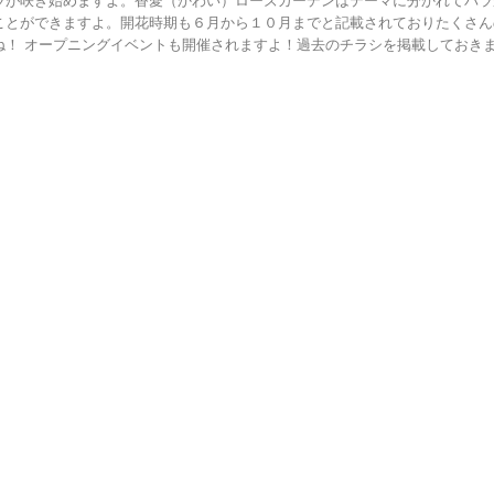
ラが咲き始めますよ。香愛（かわい）ローズガーデンはテーマに分かれてバラ
ことができますよ。開花時期も６月から１０月までと記載されておりたくさん
ね！ オープニングイベントも開催されますよ！過去のチラシを掲載しておきます