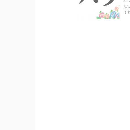
バ
む
す