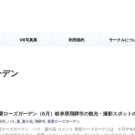
VR写真展
利用規約
サークルにつ
ーデン
愛ローズガーデン（6月）岐阜県飛騨市の観光・撮影スポット
6月
,
バラ
,
夏
,
夏の花
,
飛騨市
,
香愛ローズガーデン
愛ローズガーデン バラ 夏の花 コメント 香愛ローズガーデンは、６月中旬