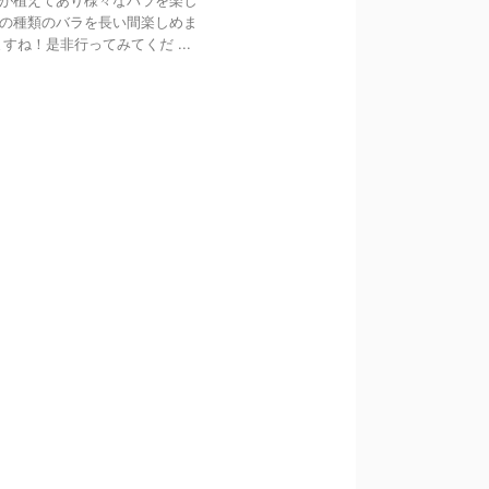
が植えてあり様々なバラを楽し
の種類のバラを長い間楽しめま
ね！是非行ってみてくだ ...