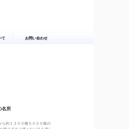
いて
お問い合わせ
の名所
から約１３００種５０００株の