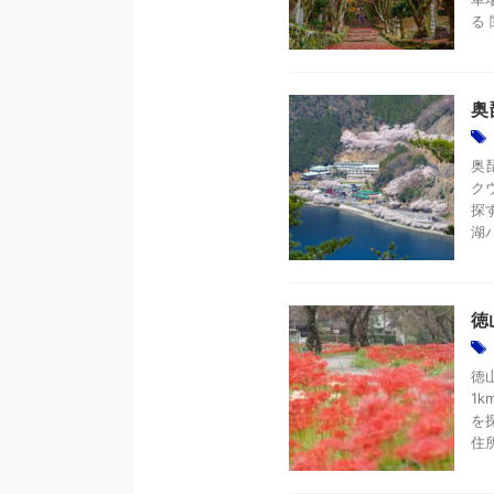
る
奥
奥
ク
探
湖パ
徳
徳
1
を
住所