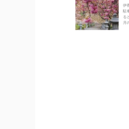
伊
駐
る
月