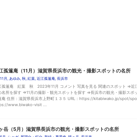
江孤篷庵（11月）滋賀県長浜市の観光・撮影スポットの名所
11月
,
あゆみ
,
秋
,
紅葉
,
近江孤篷庵
,
長浜市
江孤篷庵 紅葉 秋 2023年11月 コメント 写真を見る 関連のスポット ⇒近
の名所を探す ⇒11月の撮影・観光スポットを探す ⇒長浜市の観光・撮影スポ
庵 住所：滋賀県長浜市上野町１３５ URL：https://kitabiwako.jp/spot/spot
ps://www.biwako-visit ...
ヶ岳（5月）滋賀県長浜市の観光・撮影スポットの名所
5月
,
シャガ
,
展望台・灯台
,
新緑・夏景色
,
賎ヶ岳
,
長浜市