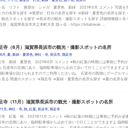
ヶ岳 リフト 展望台 シャガ 夏景色 新緑 2021年5月 コメント 写真を見
ャガの名所を探す ⇒展望台・灯台の名所を探す ⇒新緑・夏景色の名所を探す 
・観光スポットを探す ⇒長浜市の観光・撮影スポットを探す 詳細情報賎ヶ岳 
住所：滋賀県長浜市木之本町大音 賎ヶ岳：https://kitabiwak ...
足寺（6月）滋賀県長浜市の観光・撮影スポットの名所
6月
,
夏
,
新緑・夏景色
,
神社・寺
,
長浜市
,
鶏足寺
足寺 新緑 夏景色 2021年6月 コメント ※秋の紅葉の時期には事前に予約
山 石道寺の北側にあり、臨時駐車場から止めて歩いて行くことができますよ 
時駐車場が設けられますのでご利用くださいね。 石道寺の西側にグーグルマッ
を見る 関連のスポット ⇒鶏足寺 ⇒新緑・夏景色の名所を探す ⇒夏の名所を探す ⇒
足寺（11月）滋賀県長浜市の観光・撮影スポットの名所
11月
,
神社・寺
,
秋
,
紅葉
,
長浜市
,
鶏足寺
足寺 紅葉 秋 2021年11月 コメント ※秋の紅葉の時期には事前に予約が
道寺の北側にあり、臨時駐車場から止めて歩いて行くことができますよ 臨時
場が設けられますのでご利用くださいね。 石道寺の西側にグーグルマップに掲