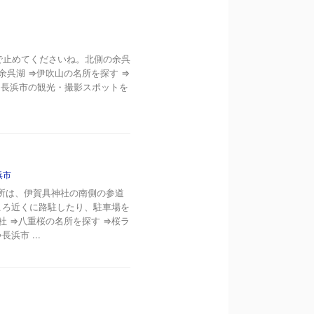
ので止めてくださいね。北側の余呉
余呉湖 ⇒伊吹山の名所を探す ⇒
⇒長浜市の観光・撮影スポットを
浜市
場所は、伊賀具神社の南側の参道
ころ近くに路駐したり、駐車場を
社 ⇒八重桜の名所を探す ⇒桜ラ
浜市 ...