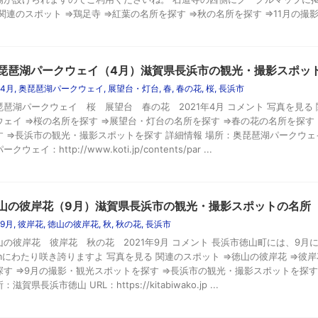
 関連のスポット ⇒鶏足寺 ⇒紅葉の名所を探す ⇒秋の名所を探す ⇒11月の撮影・ 
琵琶湖パークウェイ（4月）滋賀県長浜市の観光・撮影スポッ
4月
,
奥琵琶湖パークウェイ
,
展望台・灯台
,
春
,
春の花
,
桜
,
長浜市
琵琶湖パークウェイ 桜 展望台 春の花 2021年4月 コメント 写真を見る
ウェイ ⇒桜の名所を探す ⇒展望台・灯台の名所を探す ⇒春の花の名所を探す
す ⇒長浜市の観光・撮影スポットを探す 詳細情報 場所：奥琵琶湖パークウェ
ークウェイ：http://www.koti.jp/contents/par ...
山の彼岸花（9月）滋賀県長浜市の観光・撮影スポットの名所
9月
,
彼岸花
,
徳山の彼岸花
,
秋
,
秋の花
,
長浜市
山の彼岸花 彼岸花 秋の花 2021年9月 コメント 長浜市徳山町には、9
kmにわたり咲き誇りますよ 写真を見る 関連のスポット ⇒徳山の彼岸花 ⇒彼
探す ⇒9月の撮影・観光スポットを探す ⇒長浜市の観光・撮影スポットを探す
：滋賀県長浜市徳山 URL：https://kitabiwako.jp ...