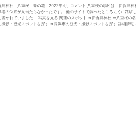
香具神社 八重桜 春の花 2022年4月 コメント 八重桜の場所は、伊賀具
車場の位置が見当たらなかったです。 他のサイトで調べたところ近くに路駐
と書かれていました、 写真を見る 関連のスポット ⇒伊香具神社 ⇒八重桜の名
の撮影・観光スポットを探す ⇒長浜市の観光・撮影スポットを探す 詳細情報 場所