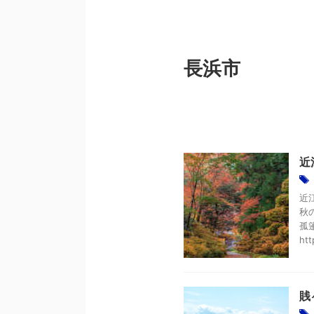
長浜市
近
近
秋
孤篷
htt
賎