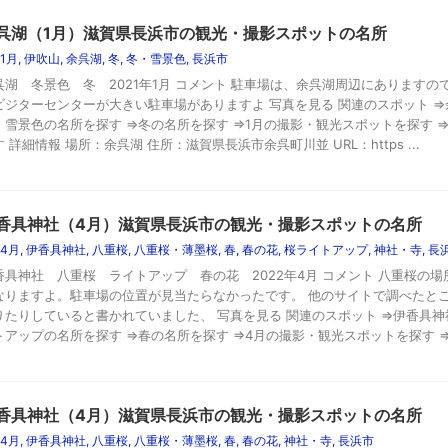
呉湖（1月）滋賀県長浜市の観光・撮影スポットの名所
1月
,
伊吹山
,
余呉湖
,
冬
,
冬・雪景色
,
長浜市
呉湖 冬景色 冬 2021年1月 コメント 駐車場は、余呉湖周辺にあります
ビジターセンターが大きい駐車場がありますよ 写真を見る 関連のスポット ⇒
・雪景色の名所を探す ⇒冬の名所を探す ⇒1月の撮影・観光スポットを探す 
 詳細情報 場所：余呉湖 住所：滋賀県長浜市余呉町川並 URL：https ...
香具神社（4月）滋賀県長浜市の観光・撮影スポットの名所
4月
,
伊香具神社
,
八重桜
,
八重桜・薄墨桜
,
春
,
春の花
,
桜ライトアップ
,
神社・寺
,
長
香具神社 八重桜 ライトアップ 春の花 2022年4月 コメント 八重桜の
なりますよ。駐車場の位置が見当たらなかったです。 他のサイトで調べたと
りたりしていると書かれていました、 写真を見る 関連のスポット ⇒伊香具神
トアップの名所を探す ⇒春の名所を探す ⇒4月の撮影・観光スポットを探す ⇒長
香具神社（4月）滋賀県長浜市の観光・撮影スポットの名所
4月
,
伊香具神社
,
八重桜
,
八重桜・薄墨桜
,
春
,
春の花
,
神社・寺
,
長浜市