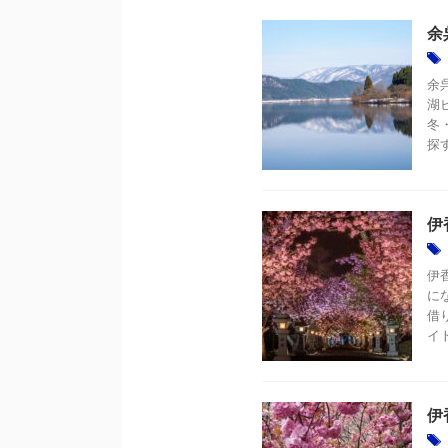
余
余
湖
冬
探す
伊
伊
に
借
イ
伊