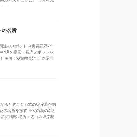
...
トの名所
 関連のスポット ⇒奥琵琶湖パー
 ⇒4月の撮影・観光スポットを
イ 住所：滋賀県長浜市 奥琵琶
月になると約１０万本の彼岸花が約
岸花の名所を探す ⇒秋の花の名所
 詳細情報 場所：徳山の彼岸花