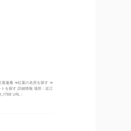
江孤篷庵 ⇒紅葉の名所を探す ⇒
ットを探す 詳細情報 場所：近江
_1788 URL：