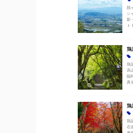
賎
シ
影
ト 
鶏
鶏
高
臨
真
鶏
鶏
石
車