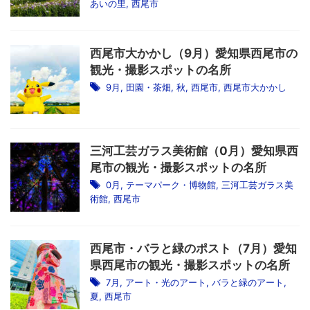
あいの里
,
西尾市
西尾市大かかし（9月）愛知県西尾市の
観光・撮影スポットの名所
9月
,
田園・茶畑
,
秋
,
西尾市
,
西尾市大かかし
三河工芸ガラス美術館（0月）愛知県西
尾市の観光・撮影スポットの名所
0月
,
テーマパーク・博物館
,
三河工芸ガラス美
術館
,
西尾市
西尾市・バラと緑のポスト（7月）愛知
県西尾市の観光・撮影スポットの名所
7月
,
アート・光のアート
,
バラと緑のアート
,
夏
,
西尾市