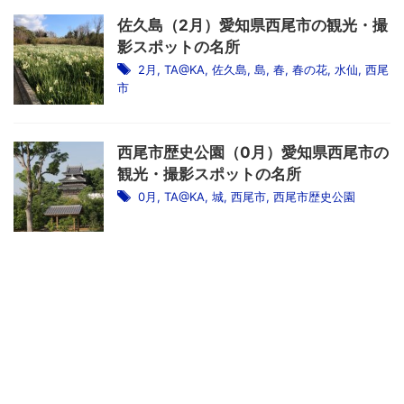
佐久島（2月）愛知県西尾市の観光・撮
影スポットの名所
2月
,
TA@KA
,
佐久島
,
島
,
春
,
春の花
,
水仙
,
西尾
市
西尾市歴史公園（0月）愛知県西尾市の
観光・撮影スポットの名所
0月
,
TA@KA
,
城
,
西尾市
,
西尾市歴史公園