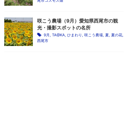
尾市コスモス畑
咲こう農場（9月）愛知県西尾市の観
光・撮影スポットの名所
9月
,
TA@KA
,
ひまわり
,
咲こう農場
,
夏
,
夏の花
,
西尾市