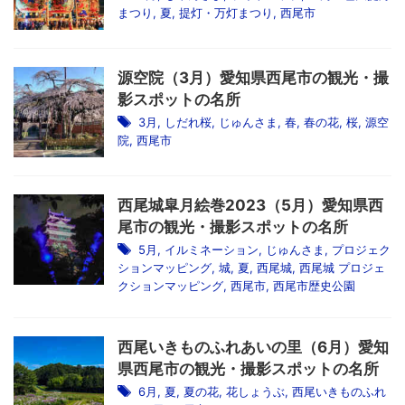
まつり
,
夏
,
提灯・万灯まつり
,
西尾市
源空院（3月）愛知県西尾市の観光・撮
影スポットの名所
3月
,
しだれ桜
,
じゅんさま
,
春
,
春の花
,
桜
,
源空
院
,
西尾市
西尾城皐月絵巻2023（5月）愛知県西
尾市の観光・撮影スポットの名所
5月
,
イルミネーション
,
じゅんさま
,
プロジェク
ションマッピング
,
城
,
夏
,
西尾城
,
西尾城 プロジェ
クションマッピング
,
西尾市
,
西尾市歴史公園
西尾いきものふれあいの里（6月）愛知
県西尾市の観光・撮影スポットの名所
6月
,
夏
,
夏の花
,
花しょうぶ
,
西尾いきものふれ