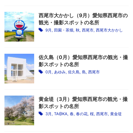
西尾市大かかし（9月）愛知県西尾市の
観光・撮影スポットの名所
9月
,
田園・茶畑
,
秋
,
西尾市
,
西尾市大かかし
佐久島（0月）愛知県西尾市の観光・撮
影スポットの名所
0月
,
あゆみ
,
佐久島
,
島
,
西尾市
黄金堤（3月）愛知県西尾市の観光・撮
影スポットの名所
3月
,
TA@KA
,
春
,
春の花
,
桜
,
西尾市
,
黄金堤