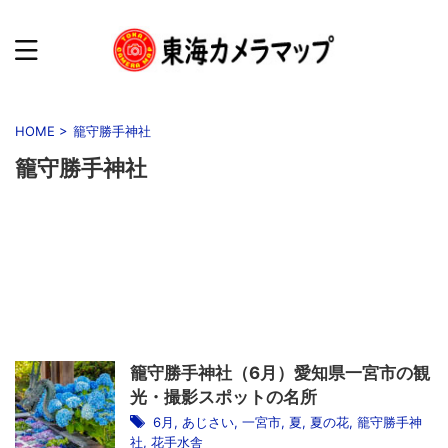
HOME
>
籠守勝手神社
籠守勝手神社
籠守勝手神社（6月）愛知県一宮市の観
光・撮影スポットの名所
6月
,
あじさい
,
一宮市
,
夏
,
夏の花
,
籠守勝手神
社
,
花手水舎