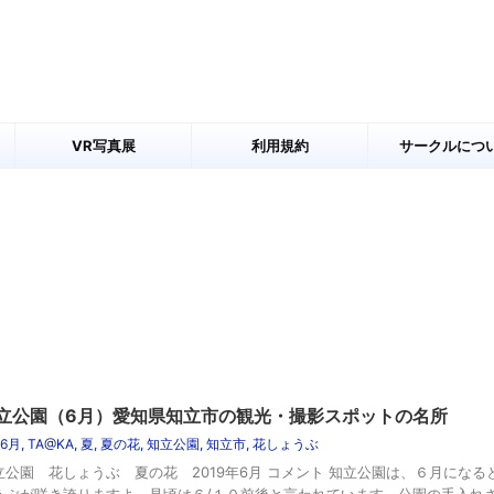
VR写真展
利用規約
サークルにつ
立公園（6月）愛知県知立市の観光・撮影スポットの名所
6月
,
TA@KA
,
夏
,
夏の花
,
知立公園
,
知立市
,
花しょうぶ
立公園 花しょうぶ 夏の花 2019年6月 コメント 知立公園は、６月にな