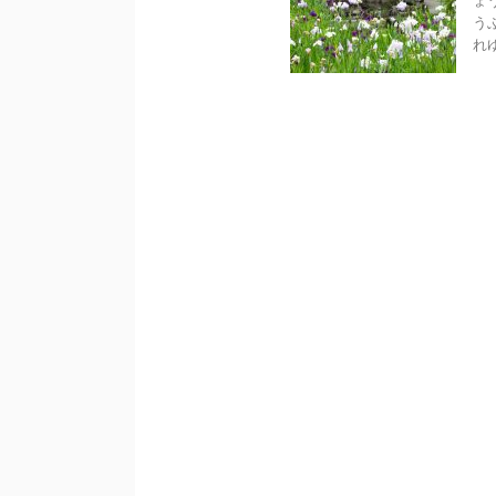
ょ
う
れ