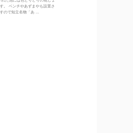
された池には色とりどりの花しょ
す。 ベンチやあずまやも設置さ
で知立名物「あ ...