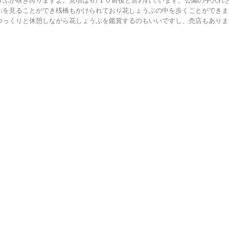
うぶが咲き誇りますよ。見頃は６/１０前後と言われています。公園の手入れ
ぶを見ることができ桟橋もかけられており花しょうぶの中を歩くことができま
ゆっくりと休憩しながら花しょうぶを鑑賞するのもいいですし、売店もありますの