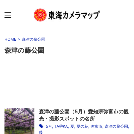
HOME
>
森津の藤公園
森津の藤公園
森津の藤公園（5月）愛知県弥富市の観
光・撮影スポットの名所
5月
,
TA@KA
,
夏
,
夏の花
,
弥富市
,
森津の藤公園
,
藤