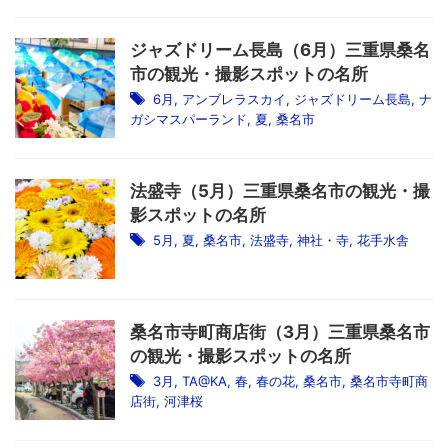
ジャズドリーム長島（6月）三重県桑名
市の観光・撮影スポットの名所
6月
,
アンブレラスカイ
,
ジャズドリーム長島
,
ナ
ガシマスパーランド
,
夏
,
桑名市
法盛寺（5月）三重県桑名市の観光・撮
影スポットの名所
5月
,
夏
,
桑名市
,
法盛寺
,
神社・寺
,
花手水舎
桑名市寺町商店街（3月）三重県桑名市
の観光・撮影スポットの名所
3月
,
TA@KA
,
春
,
春の花
,
桑名市
,
桑名市寺町商
店街
,
河津桜