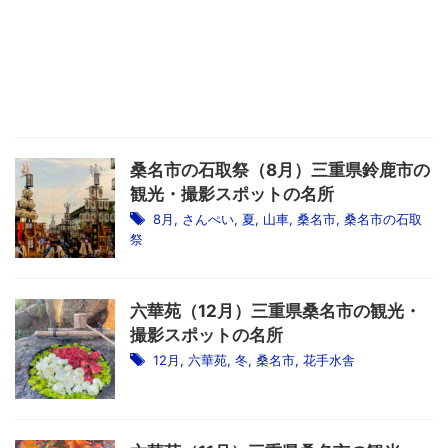
桑名市の石取祭（8月）三重県鈴鹿市の
観光・撮影スポットの名所
8月
,
さんぺい
,
夏
,
山車
,
桑名市
,
桑名市の石取
祭
六華苑（12月）三重県桑名市の観光・
撮影スポットの名所
12月
,
六華苑
,
冬
,
桑名市
,
花手水舎