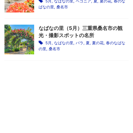
5月
,
なばなの里
,
ベゴニア
,
夏
,
夏の花
,
春のな
ばなの里
,
桑名市
なばなの里（5月）三重県桑名市の観
光・撮影スポットの名所
5月
,
なばなの里
,
バラ
,
夏
,
夏の花
,
春のなばな
の里
,
桑名市