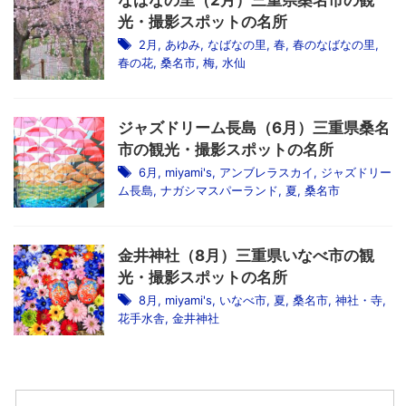
なばなの里（2月）三重県桑名市の観
光・撮影スポットの名所
2月
,
あゆみ
,
なばなの里
,
春
,
春のなばなの里
,
春の花
,
桑名市
,
梅
,
水仙
ジャズドリーム長島（6月）三重県桑名
市の観光・撮影スポットの名所
6月
,
miyami's
,
アンブレラスカイ
,
ジャズドリー
ム長島
,
ナガシマスパーランド
,
夏
,
桑名市
金井神社（8月）三重県いなべ市の観
光・撮影スポットの名所
8月
,
miyami's
,
いなべ市
,
夏
,
桑名市
,
神社・寺
,
花手水舎
,
金井神社