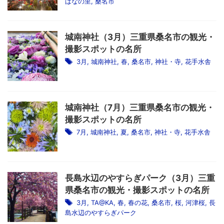
ばなの里
,
桑名市
城南神社（3月）三重県桑名市の観光・
撮影スポットの名所
3月
,
城南神社
,
春
,
桑名市
,
神社・寺
,
花手水舎
城南神社（7月）三重県桑名市の観光・
撮影スポットの名所
7月
,
城南神社
,
夏
,
桑名市
,
神社・寺
,
花手水舎
長島水辺のやすらぎパーク（3月）三重
県桑名市の観光・撮影スポットの名所
3月
,
TA@KA
,
春
,
春の花
,
桑名市
,
桜
,
河津桜
,
長
島水辺のやすらぎパーク