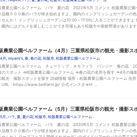
阪農業公園ベルファーム バラ 夏の花 2022年5月 コメント 松阪農業公
０品種５００株のバラが咲き始めますよ。園内のイングリッシュガーデンの色
ませんか！ イングリッシュガーデンは10:00～17:00に入ることができます
、園内にはグルメを楽しむことができ市場もあり松阪牛や新鮮野菜がありますよ。
阪農業公園ベルファーム（4月）三重県松阪市の観光・撮影ス
4月
,
miyami's
,
春
,
春の花
,
松阪市
,
松阪農業公園ベルファーム
阪農業公園ベルファーム チューリップ ネモフィラ パンジー 春の花 202
連のスポット ⇒松阪農業公園ベルファーム ⇒春の花の名所を探す ⇒4月の撮
の観光・撮影スポットを探す 詳細情報 場所：松阪農業公園ベルファーム 住
 URL：https://www.bellfarm.jp/ 公式インスタ⇒ht ...
阪農業公園ベルファーム（5月）三重県松阪市の観光・撮影ス
5月
,
バラ
,
夏
,
夏の花
,
松阪市
,
松阪農業公園ベルファーム
阪農業公園ベルファーム バラ 夏の花 2020年5月 コメント 松阪農業公
０品種５００株のバラが咲き始めますよ。園内のイングリッシュガーデンの色
ませんか！ ローズフェアも開催されガーデンのガイドツアーやバラの育て方