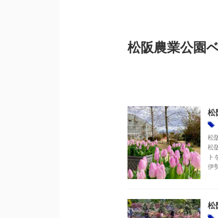
松阪農業公園
松
松
松
ト
伊勢
松