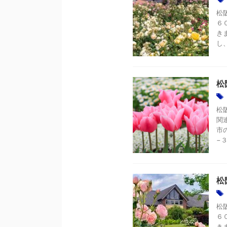
松
６
き
し
松
松
関
市
−３
松
松
６
き