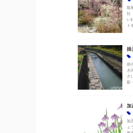
龍
社
い
ト
掛
掛
き
さ
影
加
加
ょ
所