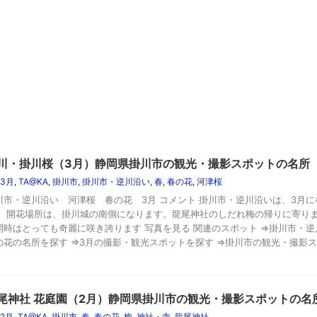
川・掛川桜（3月）静岡県掛川市の観光・撮影スポットの名所
3月
,
TA@KA
,
掛川市
,
掛川市・逆川沿い
,
春
,
春の花
,
河津桜
川市・逆川沿い 河津桜 春の花 3月 コメント 掛川市・逆川沿いは、3月
！ 開花場所は、掛川城の南側になります。龍尾神社のしだれ梅の帰りに寄り
開時はとっても奇麗に咲き誇ります 写真を見る 関連のスポット ⇒掛川市・逆
の花の名所を探す ⇒3月の撮影・観光スポットを探す ⇒掛川市の観光・撮影スポ
尾神社 花庭園（2月）静岡県掛川市の観光・撮影スポットの名
2月
,
TA@KA
,
掛川市
,
春
,
春の花
,
梅
,
神社・寺
,
龍尾神社