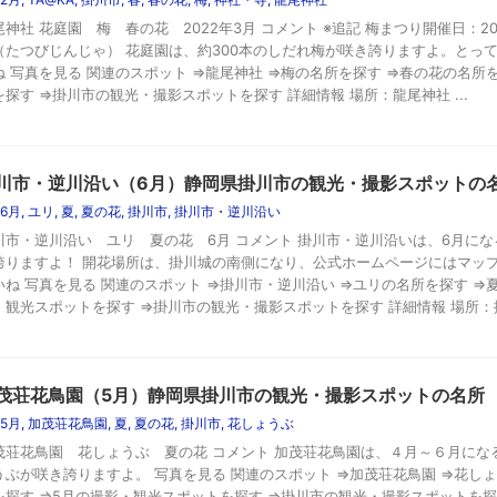
尾神社 花庭園 梅 春の花 2022年3月 コメント ※追記 梅まつり開催日：2
（たつびじんじゃ） 花庭園は、約300本のしだれ梅が咲き誇りますよ。とっ
ね 写真を見る 関連のスポット ⇒龍尾神社 ⇒梅の名所を探す ⇒春の花の名所
を探す ⇒掛川市の観光・撮影スポットを探す 詳細情報 場所：龍尾神社 ...
川市・逆川沿い（6月）静岡県掛川市の観光・撮影スポットの
6月
,
ユリ
,
夏
,
夏の花
,
掛川市
,
掛川市・逆川沿い
川市・逆川沿い ユリ 夏の花 6月 コメント 掛川市・逆川沿いは、6月になる
誇りますよ！ 開花場所は、掛川城の南側になり、公式ホームページにはマッ
いね 写真を見る 関連のスポット ⇒掛川市・逆川沿い ⇒ユリの名所を探す ⇒
・観光スポットを探す ⇒掛川市の観光・撮影スポットを探す 詳細情報 場所：掛川
茂荘花鳥園（5月）静岡県掛川市の観光・撮影スポットの名所
5月
,
加茂荘花鳥園
,
夏
,
夏の花
,
掛川市
,
花しょうぶ
茂荘花鳥園 花しょうぶ 夏の花 コメント 加茂荘花鳥園は、４月～６月にな
うぶが咲き誇りますよ。 写真を見る 関連のスポット ⇒加茂荘花鳥園 ⇒花し
を探す ⇒5月の撮影・観光スポットを探す ⇒掛川市の観光・撮影スポットを探