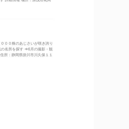
００００株のあじさいが咲き誇り
花の名所を探す ⇒6月の撮影・観
 住所：静岡県掛川市川久保１１