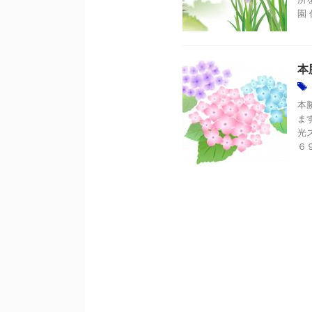
園 
本
本
ま
光
６９ 