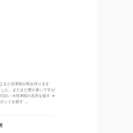
になると河津桜が咲き誇ります
ました。まだまだ蕾が多いですが
川沿い ⇒河津桜の名所を探す ⇒
ットを探す ...
所