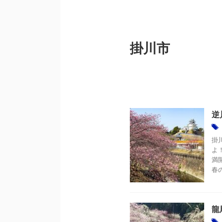
掛川市
逆
掛
よ
満
春
龍