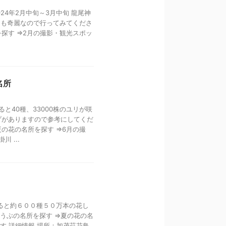
024年2月中旬～3月中旬 龍尾神
ても奇麗なので行ってみてくださ
を探す ⇒2月の撮影・観光スポッ
名所
と40種、33000株のユリが咲
プがありますので参考にしてくだ
夏の花の名所を探す ⇒6月の撮
 ...
ると約６００種５０万本の花し
ょうぶの名所を探す ⇒夏の花の名
す 詳細情報 場所：加茂荘花鳥