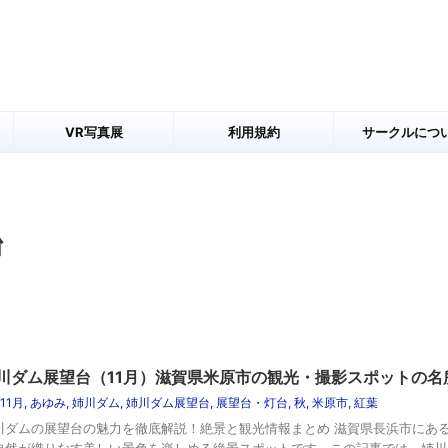
VR写真展
利用規約
サークルにつ
台
川ダム展望台（11月）滋賀県米原市の観光・撮影スポットの名
11月
,
あゆみ
,
姉川ダム
,
姉川ダム展望台
,
展望台・灯台
,
秋
,
米原市
,
紅葉
川ダムの展望台の魅力を徹底解説！絶景と観光情報まとめ 滋賀県長浜市にある