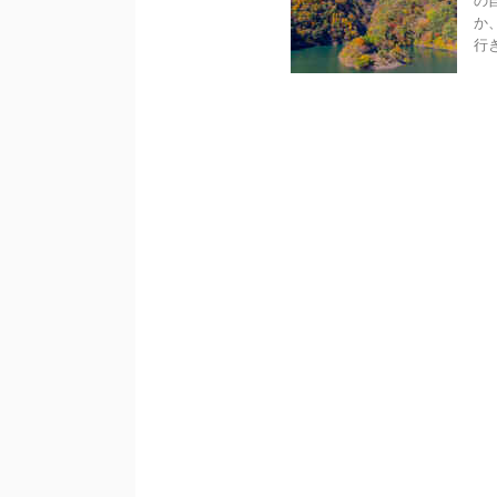
の
か
行