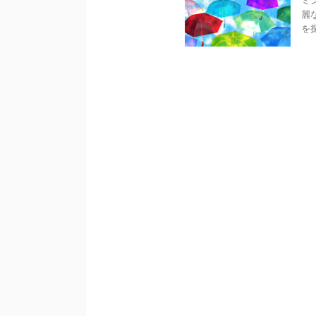
ミ
麗
を