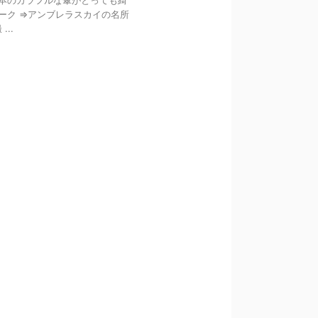
00本のカラフルな傘がとっても綺
ーク ⇒アンブレラスカイの名所
..