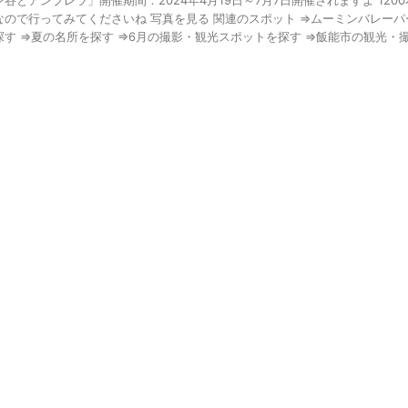
ン谷とアンブレラ」開催期間：2024年4月19日～7月7日開催されますよ 12
なので行ってみてくださいね 写真を見る 関連のスポット ⇒ムーミンバレーパ
探す ⇒夏の名所を探す ⇒6月の撮影・観光スポットを探す ⇒飯能市の観光・撮 .