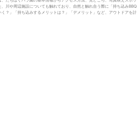
は、だちぼくバラ園の基本情報からアクセス方法、見どころ、写真映えスポッ
た、川や周辺施設についても触れており、自然と触れ合う際に「持ち込みBB
いく？」「持ち込みするメリットは？」「デメリット」など、アウトドアを計画す