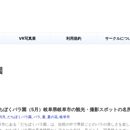
VR写真展
利用規約
サークルにつ
園
ちぼくバラ園（5月）岐阜県岐阜市の観光・撮影スポットの名
5月
,
だちぼくバラ園
,
バラ
,
夏
,
夏の花
,
岐阜市
阜市にある「だちぼくバラ園」は、自然の中で季節ごとのバラの美しさを楽し