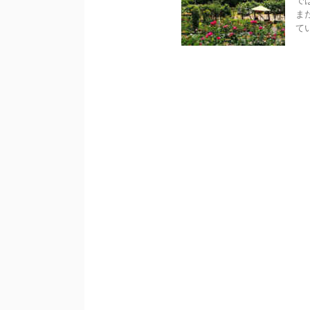
で
ま
て